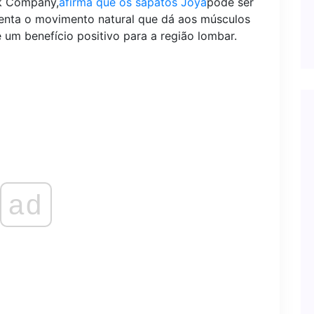
ck Company,
afirma que os sapatos Joya
pode ser
menta o movimento natural que dá aos músculos
é um benefício positivo para a região lombar.
ad