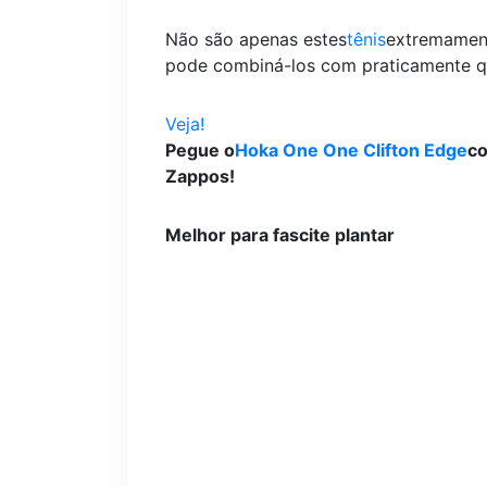
Não são apenas estes
tênis
extremament
pode combiná-los com praticamente qua
Veja!
Pegue o
Hoka One One Clifton Edge
co
Zappos!
Melhor para fascite plantar