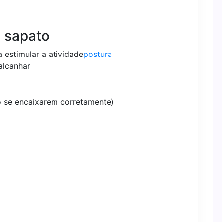
 sapato
 estimular a atividade
postura
alcanhar
ão se encaixarem corretamente)