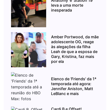
Anatomy' e 'Station 19'
leva a uma morte
inesperada
Amber Portwood, da mãe
adolescente OG, reage
às alegações da filha
Leah de que a esposa de
Gary, Kristina, faz mais
por ela
Elenco de 'Friends' da 1ª
temporada até agora:
Jennifer Aniston, Matt
LeBlanc e mais
Cardi B e Offset!