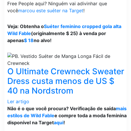
Free People aqui? Ninguém vai adivinhar que
você
marcou este suéter na Target
!
Veja: Obtenha o
Suéter feminino cropped gola alta
Wild Fable
(originalmente $ 25) à venda por
apenas
$ 18
no alvo!
O Ultimate Crewneck Sweater
Dress custa menos de US $
40 na Nordstrom
Ler artigo
Não é o que você procura? Verificação de saída
mais
estilos de Wild Fable
e compre toda a moda feminina
disponível na Target
aqui
!