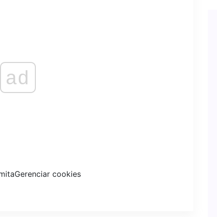
ad
rmita
Gerenciar cookies