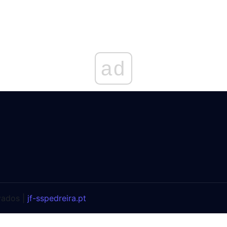
ad
vados |
jf-sspedreira.pt