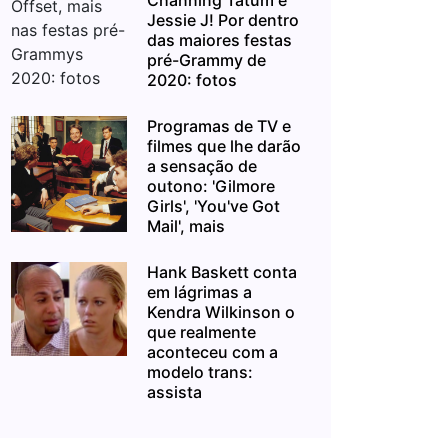
Channing Tatum e
Jessie J! Por dentro
das maiores festas
pré-Grammy de
2020: fotos
Programas de TV e
filmes que lhe darão
a sensação de
outono: 'Gilmore
Girls', 'You've Got
Mail', mais
Hank Baskett conta
em lágrimas a
Kendra Wilkinson o
que realmente
aconteceu com a
modelo trans:
assista