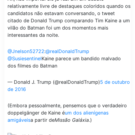
relativamente livre de destaques coloridos quando os
candidatos não estavam conversando, o tweet
citado de Donald Trump comparando Tim Kaine a um
vilão do Batman foi um dos momentos mais
interessantes da noite.
@Jnelson52722
:
@realDonaldTrump
@Susiesentinel
Kaine parece um bandido malvado
dos filmes do Batman
— Donald J. Trump (@realDonaldTrump)
5 de outubro
de 2016
(Embora pessoalmente, pensemos que o verdadeiro
doppelgänger de Kaine é
um dos alienígenas
amigáveis
a partir de
Missão Galáxia.
)