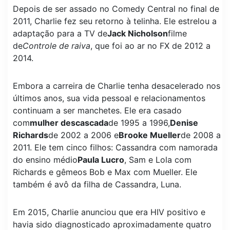
Depois de ser assado no Comedy Central no final de
2011, Charlie fez seu retorno à telinha. Ele estrelou a
adaptação para a TV de
Jack Nicholson
filme
de
Controle de raiva
, que foi ao ar no FX de 2012 a
2014.
Embora a carreira de Charlie tenha desacelerado nos
últimos anos, sua vida pessoal e relacionamentos
continuam a ser manchetes. Ele era casado
com
mulher descascada
de 1995 a 1996,
Denise
Richards
de 2002 a 2006 e
Brooke Mueller
de 2008 a
2011. Ele tem cinco filhos: Cassandra com namorada
do ensino médio
Paula Lucro
, Sam e Lola com
Richards e gêmeos Bob e Max com Mueller. Ele
também é avô da filha de Cassandra, Luna.
Em 2015, Charlie anunciou que era HIV positivo e
havia sido diagnosticado aproximadamente quatro