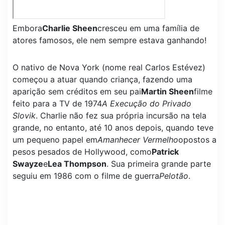
Embora
Charlie Sheen
cresceu em uma família de
atores famosos, ele nem sempre estava ganhando!
O nativo de Nova York (nome real Carlos Estévez)
começou a atuar quando criança, fazendo uma
aparição sem créditos em seu pai
Martin Sheen
filme
feito para a TV de 1974
A Execução do Privado
Slovik
. Charlie não fez sua própria incursão na tela
grande, no entanto, até 10 anos depois, quando teve
um pequeno papel em
Amanhecer Vermelho
opostos a
pesos pesados ​​de Hollywood, como
Patrick
Swayze
e
Lea Thompson
. Sua primeira grande parte
seguiu em 1986 com o filme de guerra
Pelotão
.