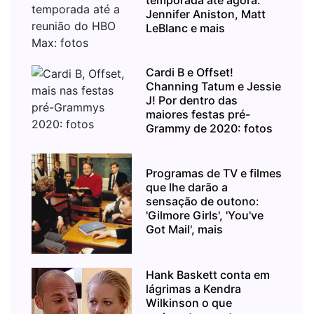
Jennifer Aniston, Matt
LeBlanc e mais
Cardi B e Offset!
Channing Tatum e Jessie
J! Por dentro das
maiores festas pré-
Grammy de 2020: fotos
Programas de TV e filmes
que lhe darão a
sensação de outono:
'Gilmore Girls', 'You've
Got Mail', mais
Hank Baskett conta em
lágrimas a Kendra
Wilkinson o que