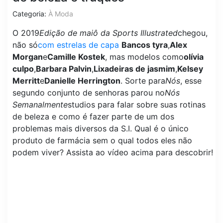
Categoria:
À Moda
O 2019
Edição de maiô da Sports Illustrated
chegou,
não só
com estrelas de capa
Bancos tyra
,
Alex
Morgan
e
Camille Kostek
, mas modelos como
olívia
culpo
,
Barbara Palvin
,
Lixadeiras de jasmim
,
Kelsey
Merritt
e
Danielle Herrington
. Sorte para
Nós
, esse
segundo conjunto de senhoras parou no
Nós
Semanalmente
studios para falar sobre suas rotinas
de beleza e como é fazer parte de um dos
problemas mais diversos da S.I. Qual é o único
produto de farmácia sem o qual todos eles não
podem viver? Assista ao vídeo acima para descobrir!