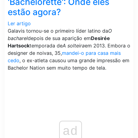
'Bachelorette': Onde eles
estão agora?
Ler artigo
Galavis tornou-se o primeiro líder latino da
O
bacharel
depois de sua aparição em
Desirée
Hartsock
temporada de
A solteira
em 2013. Embora o
designer de noivas, 35,
mandei-o para casa mais
cedo
, o ex-atleta causou uma grande impressão em
Bachelor Nation sem muito tempo de tela.
ad