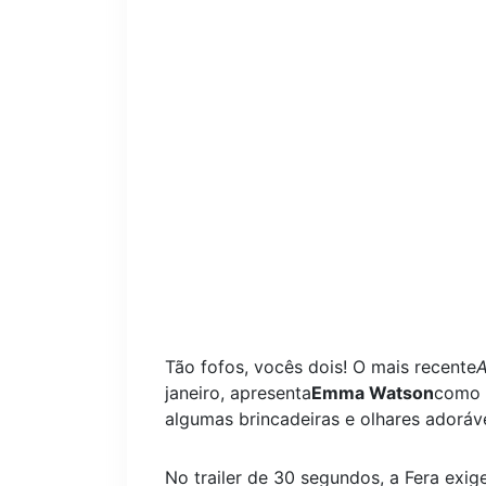
Tão fofos, vocês dois! O mais recente
A
janeiro, apresenta
Emma Watson
como 
algumas brincadeiras e olhares adoráve
No trailer de 30 segundos, a Fera exi