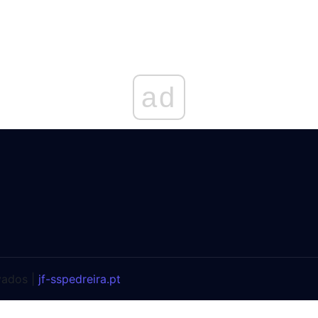
ad
vados |
jf-sspedreira.pt