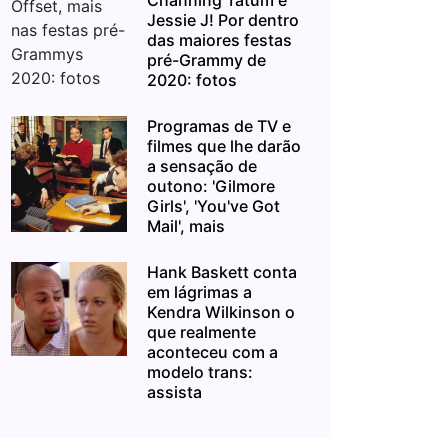
Channing Tatum e
Jessie J! Por dentro
das maiores festas
pré-Grammy de
2020: fotos
Programas de TV e
filmes que lhe darão
a sensação de
outono: 'Gilmore
Girls', 'You've Got
Mail', mais
Hank Baskett conta
em lágrimas a
Kendra Wilkinson o
que realmente
aconteceu com a
modelo trans:
assista