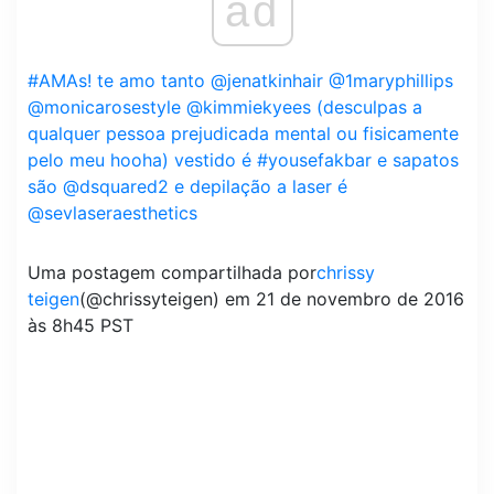
ad
#AMAs! te amo tanto @jenatkinhair @1maryphillips
@monicarosestyle @kimmiekyees (desculpas a
qualquer pessoa prejudicada mental ou fisicamente
pelo meu hooha) vestido é #yousefakbar e sapatos
são @dsquared2 e depilação a laser é
@sevlaseraesthetics
Uma postagem compartilhada por
chrissy
teigen
(@chrissyteigen) em 21 de novembro de 2016
às 8h45 PST